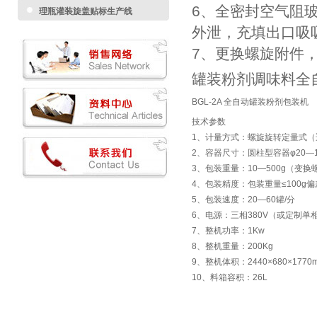
6、全密封空气阻
理瓶灌装旋盖贴标生产线
外泄，充填出口吸
7、更换螺旋附件
罐装粉剂调味料全
BGL-2A 全自动罐装粉剂包装机
技术参数
1、计量方式：螺旋旋转定量式
2、容器尺寸：圆柱型容器φ20—10
3、包装重量：10—500g（变换
4、包装精度：包装重量≤100g偏差≤
5、包装速度：20—60罐/分
6、电源：三相380V（或定制单相22
7、整机功率：1Kw
8、整机重量：200Kg
9、整机体积：2440×680×1770
10、料箱容积：26L