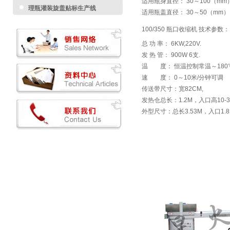
适用瓶身直径： 30～100（mm
理瓶灌装旋盖贴标生产线
适用瓶盖直径： 30～50（m
100/350 瓶口收缩机 技术参数：
总 功 率： 6KW,220V.
发 热 管： 900W 6支.
温 度： 恒温控制常温～180℃
速 度： 0～10米/分钟可调
传送带尺寸：宽82CM,
发热仓总长：1.2M，入口高10-3
外型尺寸：总长3.53M，入口1.8