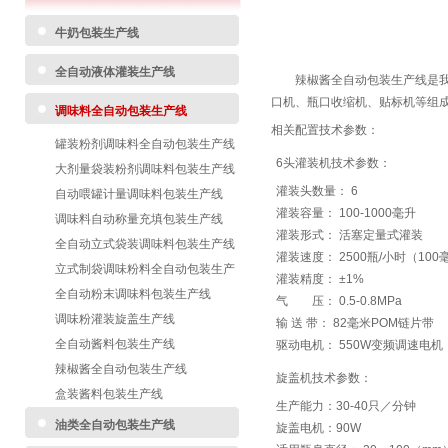
牛奶包装生产线
全自动液体灌装生产线
辣椒酱全自动包装生产线是我公
口机、瓶口收缩机、贴标机等组
调味料全自动包装生产线
相关配置技术参数：
罐装粉剂调味料全自动包装生产线
6头灌装机技术参数：
大剂量袋装粉剂调味料包装生产线
灌装头数量： 6
自动喂罐计量调味料包装生产线
灌装容量： 100-1000毫升
调味料自动称量充填包装生产线
灌装形式： 活塞定量式灌装
全自动立式袋装调味料包装生产线
灌装速度： 2500瓶/小时（100
立式制袋调味粉料全自动包装生产
灌装精度： ±1%
线
全自动粉末调味料包装生产线
气 压： 0.5-0.8MPa
调味粉灌装旋盖生产线
输 送 带： 82毫米POM链片带
全自动酱料包装生产线
驱动电机： 550W变频调速电机
辣椒酱全自动包装生产线
旋盖机技术参数：
盒装酱料包装生产线
生产能力：30-40只／分钟
油类全自动包装生产线
旋盖电机：90W