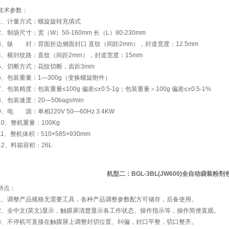
技术参数：
1、计量方式：螺旋旋转充填式
2、制袋尺寸：宽（W）50-160mm 长（L）80-230mm
3、纵 封：背面折边侧面封口 直纹（间距2mm），封道宽度：12.5mm
4、横封纹路：直纹（间距2mm），封道宽度：15mm
5、切断方式：花纹切断，齿距3mm
6、包装重量：1—300g（变换螺旋附件）
7、包装精度：包装重量≤100g 偏差≤±0.5-1g；包装重量＞100g 偏差≤±0.5-1%
8、包装速度：20—50bags/min
9、电 源：单相220V 50—60Hz 3.4KW
10、整机重量：100Kg
11、整机体积：510×585×930mm
12、料箱容积：26L
机型二：BGL-3BL(JW600)全自动袋装粉剂
特点：
1、调整产品规格无需要工具，各种产品调整参数配方可储存，后备使用。
2、全中文(英文)显示，触膜屏清楚显示各工作状态、操作指示等，操作简便直观。
3、不停机可直接在触膜屏上调整封切位置、纠偏，封口平整，切口整齐。