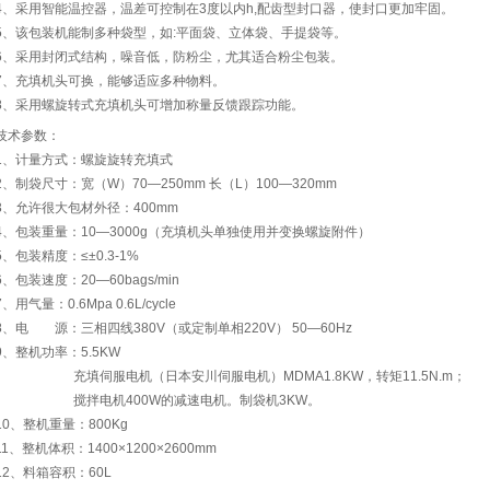
4、采用智能温控器，温差可控制在3度以内h,配齿型封口器，使封口更加牢固。
5、该包装机能制多种袋型，如:平面袋、立体袋、手提袋等。
6、采用封闭式结构，噪音低，防粉尘，尤其适合粉尘包装。
7、充填机头可换，能够适应多种物料。
8、采用螺旋转式充填机头可增加称量反馈跟踪功能。
技术参数：
1、计量方式：螺旋旋转充填式
2、制袋尺寸：宽（W）70—250mm 长（L）100—320mm
3、允许很大包材外径：400mm
4、包装重量：10—3000g（充填机头单独使用并变换螺旋附件）
5、包装精度：≤±0.3-1%
6、包装速度：20—60bags/min
7、用气量：0.6Mpa 0.6L/cycle
8、电 源：三相四线380V（或定制单相220V） 50—60Hz
9、整机功率：5.5KW
充填伺服电机（日本安川伺服电机）MDMA1.8KW，转矩11.5N.m；
搅拌电机400W的减速电机。制袋机3KW。
10、整机重量：800Kg
11、整机体积：1400×1200×2600mm
12、料箱容积：60L