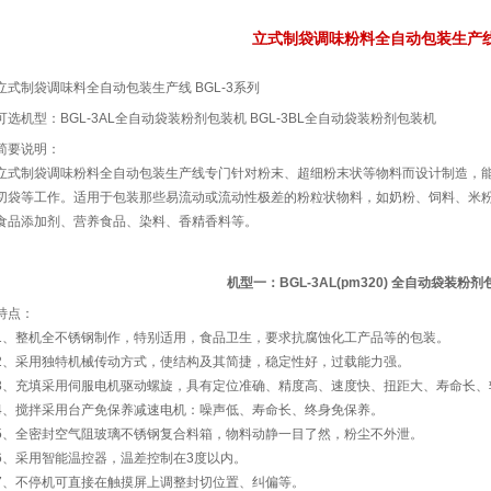
立式制袋调味粉料全自动包装生产
立式制袋调味料全自动包装生产线 BGL-3系列
可选机型：BGL-3AL全自动袋装粉剂包装机 BGL-3BL全自动袋装粉剂包装机
简要说明：
立式制袋调味粉料全自动包装生产线专门针对粉末、超细粉末状等物料而设计制造，
切袋等工作。适用于包装那些易流动或流动性极差的粉粒状物料，如奶粉、饲料、米
食品添加剂、营养食品、染料、香精香料等。
机型一：BGL-3AL(pm320) 全自动袋装粉
特点：
1、整机全不锈钢制作，特别适用，食品卫生，要求抗腐蚀化工产品等的包装。
2、采用独特机械传动方式，使结构及其简捷，稳定性好，过载能力强。
3、充填采用伺服电机驱动螺旋，具有定位准确、精度高、速度快、扭距大、寿命长、
4、搅拌采用台产免保养减速电机：噪声低、寿命长、终身免保养。
5、全密封空气阻玻璃不锈钢复合料箱，物料动静一目了然，粉尘不外泄。
6、采用智能温控器，温差控制在3度以内。
7、不停机可直接在触摸屏上调整封切位置、纠偏等。