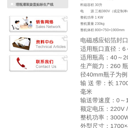
理瓶灌装旋盖贴标生产线
料箱容积 30升
电 源 三相380V（或定制单相22
整机功率 1 KW
整机重量 230kg
整机体积 800×750×1900mm
电磁感应铝箔封
适用瓶口直径：6
适用瓶高：40～2
生产能力：260 瓶
径40mm瓶子为
输 送 带：长 170
毫米
输送带速度：0～13
额定电压：220V /
整机功率：3000
外型尺寸：1700×4