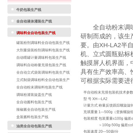
牛奶包装生产线
全自动液体灌装生产线
全自动粉末调味
调味料全自动包装生产线
研制而成的，该生
罐装粉剂调味料全自动包装生产线
要。由XH-LA2
大剂量袋装粉剂调味料包装生产线
机、立式圆瓶贴标
自动喂罐计量调味料包装生产线
触摸屏人机界面，中
调味料自动称量充填包装生产线
具有生产效率高、
全自动立式袋装调味料包装生产线
可根据实际需要进
立式制袋调味粉料全自动包装生产
线
全自动粉末调味料包装生产线
半自动粉末充填包装机技术参
调味粉灌装旋盖生产线
型 号 XH—LA2
全自动酱料包装生产线
计量方式 称量反馈跟踪螺旋旋
辣椒酱全自动包装生产线
充填重量 1—500g（变换螺旋
盒装酱料包装生产线
包装精度 包装重量≤100g 偏差≤±
＞100g-500g 偏差≤±0.
油类全自动包装生产线
包装速度 20—50袋/分