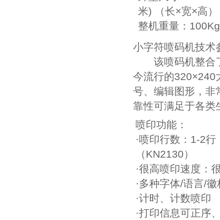
米) （长×宽×高）
整机重量：100Kg
小字符喷码机技术
该喷码机整合了
今流行的320×2
号、编辑图形，非
靠性可满足于各类
喷印功能：
·喷印行数：1-2行（
（KN2130）
·很高喷印速度：很高
·多种字体/语言/
·计时、计数喷印
·打印信息可正序